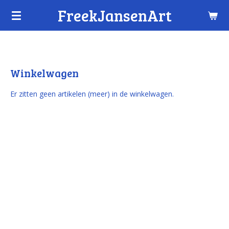
FreekJansenArt
Ga
direct
naar
de
hoofdinhoud
Winkelwagen
Er zitten geen artikelen (meer) in de winkelwagen.