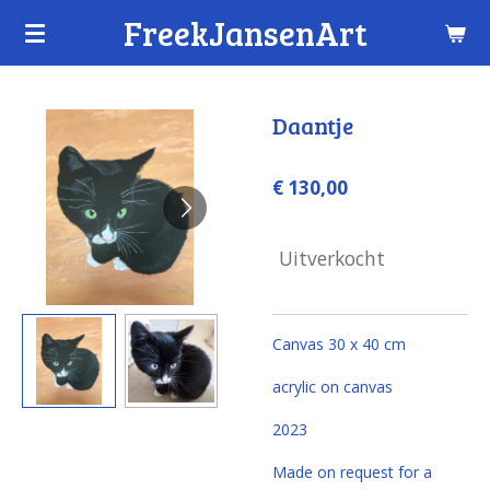
FreekJansenArt
Ga
direct
naar
de
Daantje
hoofdinhoud
€ 130,00
Uitverkocht
Canvas 30 x 40 cm
acrylic on canvas
2023
Made on request for a