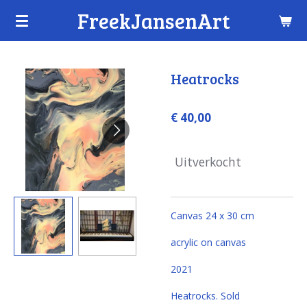
FreekJansenArt
Ga
direct
naar
de
Heatrocks
hoofdinhoud
€ 40,00
Uitverkocht
Canvas 24 x 30 cm
acrylic on canvas
2021
Heatrocks. Sold