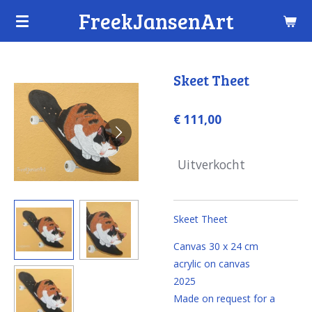
FreekJansenArt
Ga
direct
naar
de
Skeet Theet
hoofdinhoud
€ 111,00
Uitverkocht
Skeet Theet
Canvas 30 x 24 cm
acrylic on canvas
2025
Made on request for a