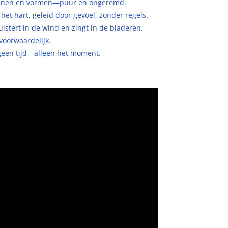
 lijnen en vormen—puur en ongeremd.
n het hart, geleid door gevoel, zonder regels.
uistert in de wind en zingt in de bladeren.
nvoorwaardelijk.
 geen tijd—alleen het moment.