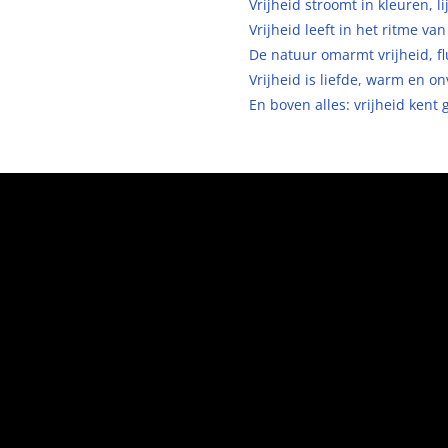
Vrijheid stroomt in kleuren,
Vrijheid leeft in het ritme va
De natuur omarmt vrijheid, fl
Vrijheid is liefde, warm en o
En boven alles: vrijheid kent