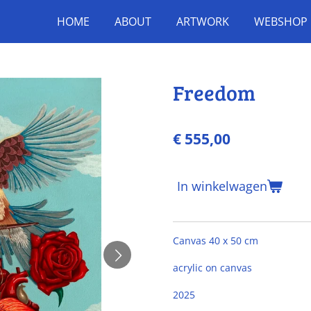
HOME
ABOUT
ARTWORK
WEBSHOP
Freedom
€ 555,00
In winkelwagen
Canvas 40 x 50 cm
acrylic on canvas
2025