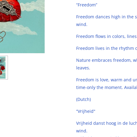
“Freedom”
Freedom dances high in the sk
wind.
Freedom flows in colors, lin
Freedom lives in the rhythm o
Nature embraces freedom, whi
leaves.
Freedom is love, warm and u
time-only the moment.
Availa
(Dutch)
“Vrijheid"
Vrijheid danst hoog in de luch
wind.