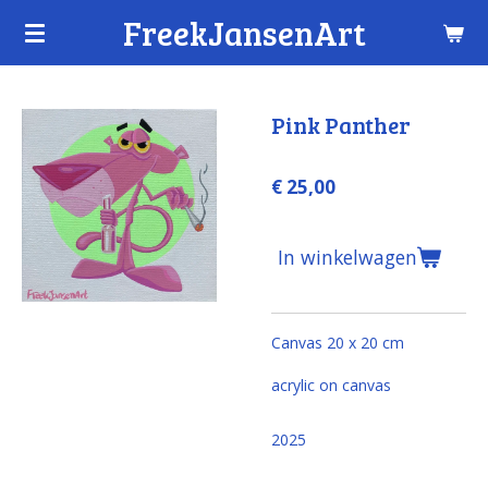
FreekJansenArt
Ga
direct
naar
de
Pink Panther
hoofdinhoud
€ 25,00
In winkelwagen
Canvas 20 x 20 cm
acrylic on canvas
2025