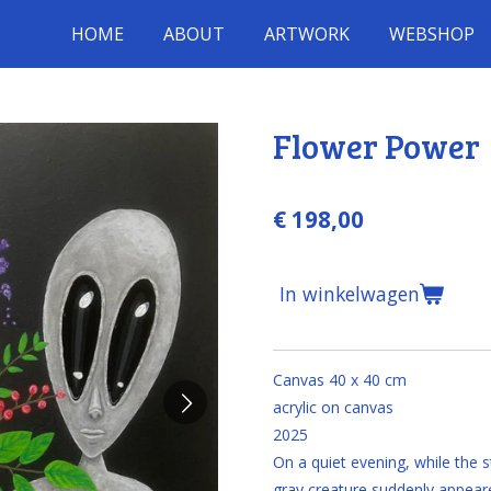
HOME
ABOUT
ARTWORK
WEBSHOP
Flower Power
€ 198,00
In winkelwagen
Canvas 40 x 40 cm
acrylic on canvas
2025
On a quiet evening, while the s
gray creature suddenly appeared