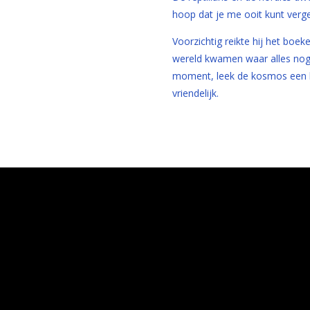
hoop dat je me ooit kunt verg
Voorzichtig reikte hij het boe
wereld kwamen waar alles nog 
moment, leek de kosmos een 
vriendelijk.