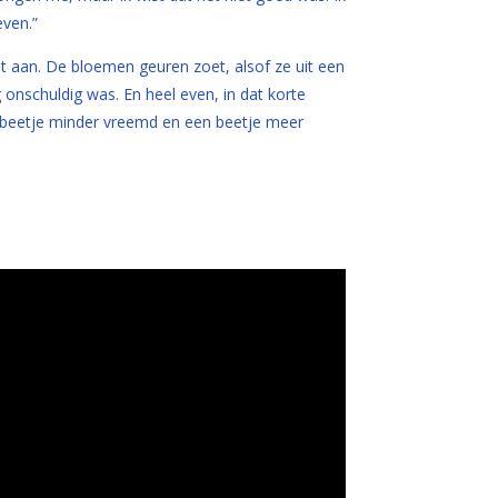
even.”
ket aan. De bloemen geuren zoet, alsof ze uit een
onschuldig was. En heel even, in dat korte
beetje minder vreemd en een beetje meer