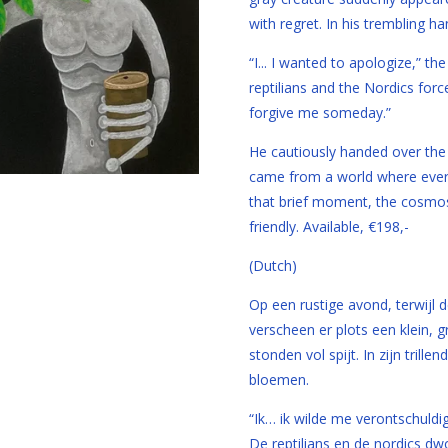
with regret. In his trembling h
“I... I wanted to apologize,” th
reptilians and the Nordics forc
forgive me someday.”
He cautiously handed over the 
came from a world where every
that brief moment, the cosmos 
friendly. Available, €198,-
(Dutch)
Op een rustige avond, terwijl 
verscheen er plots een klein, 
stonden vol spijt. In zijn trille
bloemen.
“Ik… ik wilde me verontschuldig
De reptilians en de nordics dw