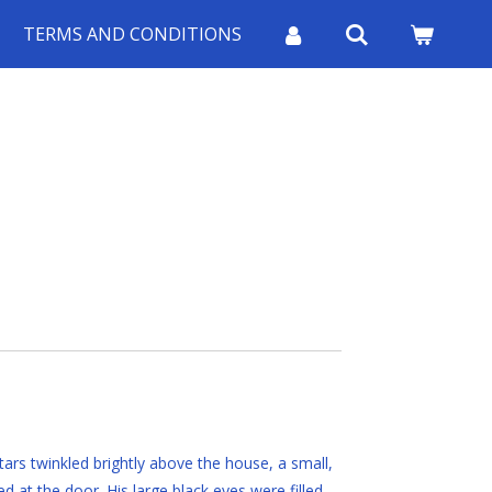
TERMS AND CONDITIONS
tars twinkled brightly above the house, a small,
 at the door. His large black eyes were filled