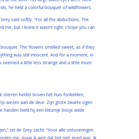
ands, he held a colorful bouquet of wildflowers.
e Grey said softly. “For all the abductions. The
ed me, but I knew it wasn't right. I hope you can
bouquet. The flowers smelled sweet, as if they
thing was still innocent. And for a moment, in
seemed a little less strange and a little more
de sterren helder boven het huis fonkelden,
grijs wezen aan de deur. Zijn grote zwarte ogen
nde handen hield hij een kleurrijk bosje wilde
en,” zei de Grey zacht. “Voor alle ontvoeringen.
ongen me, maar ik wist dat het niet goed was. Ik