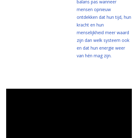
balans pas wanneer
mensen opnieuw
ontdekken dat hun tijd, hun
kracht en hun
menselijkheid meer waard
zijn dan welk systeem ook
en dat hun energie weer
van hén mag zijn.