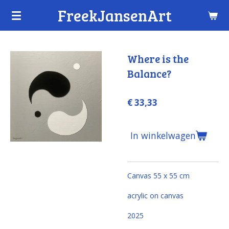
FreekJansenArt
Ga
direct
naar
de
Where is the
hoofdinhoud
Balance?
€ 33,33
In winkelwagen
Canvas 55 x 55 cm
acrylic on canvas
2025