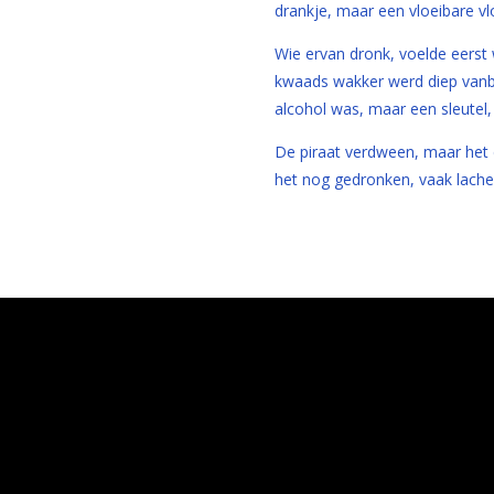
drankje, maar een vloeibare v
Wie ervan dronk, voelde eerst
kwaads wakker werd diep vanb
alcohol was, maar een sleutel,
De piraat verdween, maar het 
het nog gedronken, vaak lache