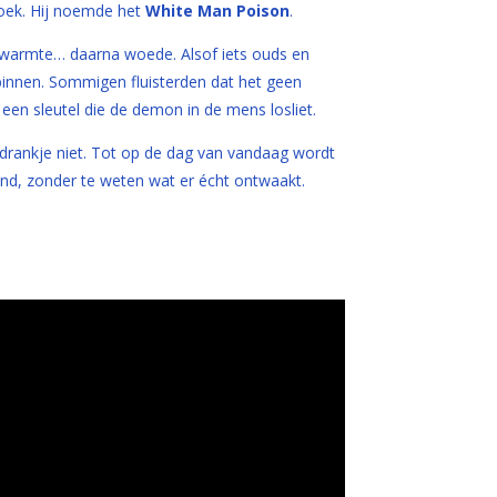
loek. Hij noemde het
White Man Poison
.
 warmte… daarna woede. Alsof iets ouds en
innen. Sommigen fluisterden dat het geen
 een sleutel die de demon in de mens losliet.
drankje niet. Tot op de dag van vandaag wordt
nd, zonder te weten wat er écht ontwaakt.