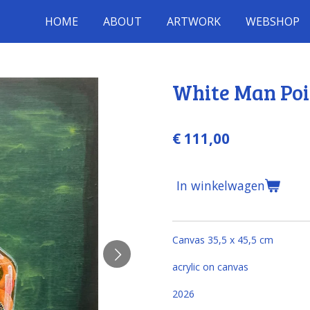
HOME
ABOUT
ARTWORK
WEBSHOP
White Man Po
€ 111,00
In winkelwagen
Canvas 35,5 x 45,5 cm
acrylic on canvas
2026