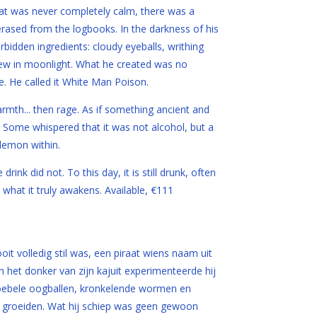
at was never completely calm, there was a
ased from the logbooks. In the darkness of his
bidden ingredients: cloudy eyeballs, writhing
ew in moonlight. What he created was no
se. He called it White Man Poison.
armth... then rage. As if something ancient and
 Some whispered that it was not alcohol, but a
demon within.
rink did not. To this day, it is still drunk, often
 what it truly awakens.
Available, €111
it volledig stil was, een piraat wiens naam uit
 het donker van zijn kajuit experimenteerde hij
roebele oogballen, kronkelende wormen en
ht groeiden. Wat hij schiep was geen gewoon