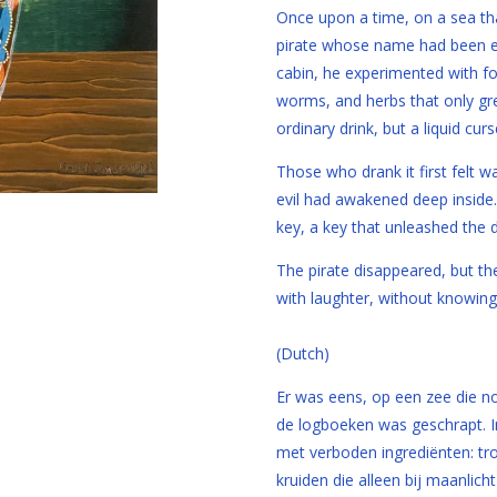
Once upon a time, on a sea th
pirate whose name had been er
cabin, he experimented with for
worms, and herbs that only gr
ordinary drink, but a liquid cur
Those who drank it first felt w
evil had awakened deep inside.
key, a key that unleashed the 
The pirate disappeared, but the d
with laughter, without knowing
(Dutch)
Er was eens, op een zee die noo
de logboeken was geschrapt. In
met verboden ingrediënten: t
kruiden die alleen bij maanlic