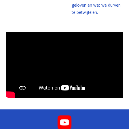
geloven en wat we durven
te betwijfelen.