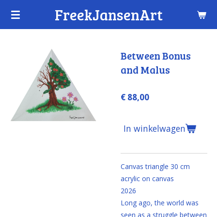
FreekJansenArt
Ga
direct
naar
de
Between Bonus
hoofdinhoud
and Malus
€ 88,00
In winkelwagen
Canvas triangle 30 cm
acrylic on canvas
2026
Long ago, the world was
seen as a struggle between