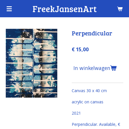
FreekJansenArt
Ga
direct
naar
de
Perpendicular
hoofdinhoud
€ 15,00
In winkelwagen
Canvas 30 x 40 cm
acrylic on canvas
2021
Perpendicular.
Available, €