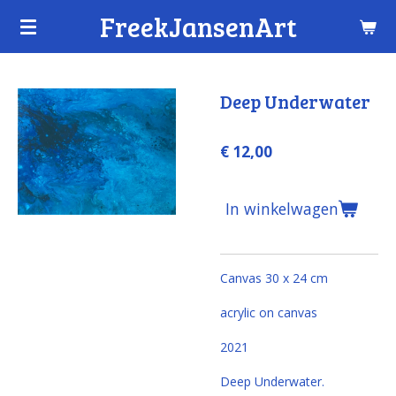
FreekJansenArt
Ga
direct
naar
de
Deep Underwater
hoofdinhoud
€ 12,00
In winkelwagen
Canvas 30 x 24 cm
acrylic on canvas
2021
Deep Underwater
.