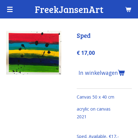
FreekJansenArt
Ga
direct
naar
de
Sped
hoofdinhoud
€ 17,00
In winkelwagen
Canvas 50 x 40 cm
acrylic on canvas
2021
Sped. Available, €17,-