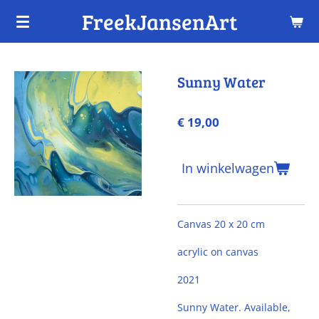
FreekJansenArt
Ga
direct
naar
de
Sunny Water
hoofdinhoud
€ 19,00
In winkelwagen
Canvas 20 x 20 cm
acrylic on canvas
2021
Sunny Water
.
Available,